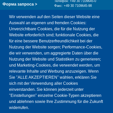
Телефон: +49 30 7109645-0
Форма запроса >
Факс: +49 30 7109645-98
info@testing.de
Wir verwenden auf den Seiten dieser Website eine
Auswahl an eigenen und fremden Cookies:
Unverzichtbare Cookies, die für die Nutzung der
Website erforderlich sind; funktionale Cookies, die
für eine bessere Benutzerfreundlichkeit bei der
Nutzung der Website sorgen; Performance-Cookies,
die wir verwenden, um aggregierte Daten über die
Этот материал заблокирован, потому что
Nutzung der Website und Statistiken zu generieren;
файлы cookie Google Maps не были приняты.
und Marketing-Cookies, die verwendet werden, um
relevante Inhalte und Werbung anzuzeigen. Wenn
НЕОБХОДИМО ПРИНЯТЬ ТОЛЬКО
Sie "ALLE AKZEPTIEREN" wählen, erklären Sie
ФАЙЛЫ COOKIE GOOGLE MAPS.
sich mit der Verwendung aller Cookies
einverstanden. Sie können jederzeit unter
Alle Cookies akzeptieren
"Einstellungen" einzelne Cookie-Typen akzeptieren
und ablehnen sowie Ihre Zustimmung für die Zukunft
widerrufen.