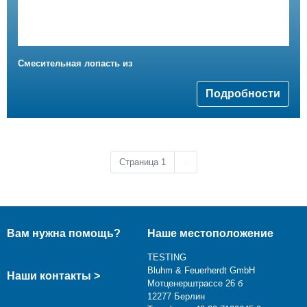
Смесительная лопасть из
Подробности
Следующая страница
Страница 1
››
Вам нужна помощь?
Наше местоположение
TESTING
Bluhm & Feuerherdt GmbH
Наши контакты >
Мотценерштрассе 26 б
12277 Берлин