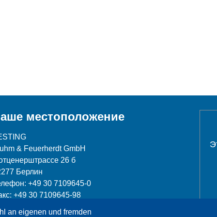
аше местоположение
ESTING
Э
luhm & Feuerherdt GmbH
отценерштрассе 26 б
2277 Берлин
елефон: +49 30 7109645-0
акс: +49 30 7109645-98
hl an eigenen und fremden
nfo@testing.de