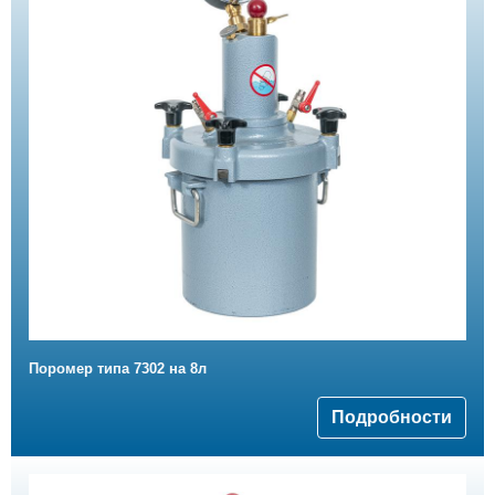
Поромер типа 7302 на 8л
Подробности