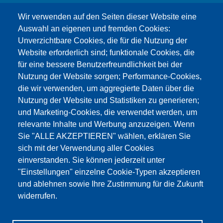
info@testing.de
Wir verwenden auf den Seiten dieser Website eine
Auswahl an eigenen und fremden Cookies:
Unverzichtbare Cookies, die für die Nutzung der
Website erforderlich sind; funktionale Cookies, die
für eine bessere Benutzerfreundlichkeit bei der
Nutzung der Website sorgen; Performance-Cookies,
die wir verwenden, um aggregierte Daten über die
Этот материал заблокирован, потому что
Nutzung der Website und Statistiken zu generieren;
файлы cookie Google Maps не были приняты.
und Marketing-Cookies, die verwendet werden, um
relevante Inhalte und Werbung anzuzeigen. Wenn
НЕОБХОДИМО ПРИНЯТЬ ТОЛЬКО
Sie "ALLE AKZEPTIEREN" wählen, erklären Sie
ФАЙЛЫ COOKIE GOOGLE MAPS.
sich mit der Verwendung aller Cookies
einverstanden. Sie können jederzeit unter
Alle Cookies akzeptieren
"Einstellungen" einzelne Cookie-Typen akzeptieren
und ablehnen sowie Ihre Zustimmung für die Zukunft
widerrufen.
Продукция
Новости
О нас
Реализация
Сервис