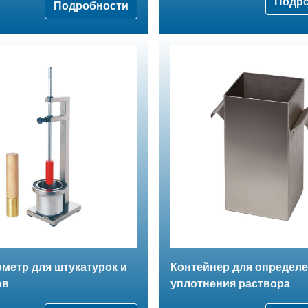
Подр
Подробности
метр для штукатурок и
Контейнер для определ
ов
уплотнения раствора