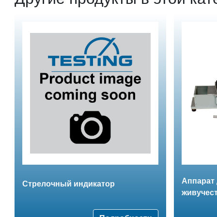
Аппарат
Стрелочный индикатор
живучест