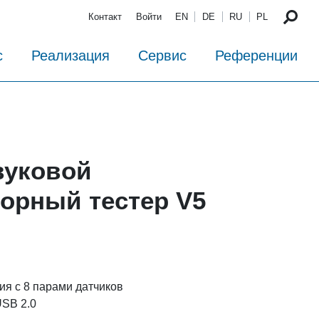
Контакт
Войти
EN
DE
RU
PL
с
Реализация
Сервис
Референции
вуковой
орный тестер V5
я с 8 парами датчиков
USB 2.0