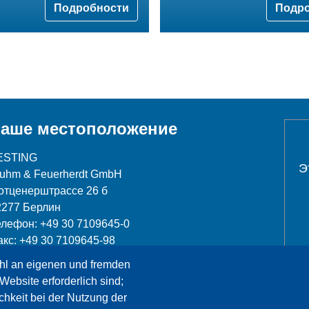
Подробности
Подр
аше местоположение
ESTING
Э
luhm & Feuerherdt GmbH
отценерштрассе 26 б
2277 Берлин
елефон: +49 30 7109645-0
акс: +49 30 7109645-98
hl an eigenen und fremden
nfo@testing.de
Website erforderlich sind;
chkeit bei der Nutzung der