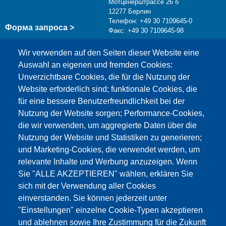
Мотценерштрассе 26 б
12277 Берлин
Телефон: +49 30 7109645-0
Форма запроса >
Факс: +49 30 7109645-98
info@testing.de
Wir verwenden auf den Seiten dieser Website eine
Auswahl an eigenen und fremden Cookies:
Unverzichtbare Cookies, die für die Nutzung der
Website erforderlich sind; funktionale Cookies, die
für eine bessere Benutzerfreundlichkeit bei der
Nutzung der Website sorgen; Performance-Cookies,
die wir verwenden, um aggregierte Daten über die
Этот материал заблокирован, потому что
Nutzung der Website und Statistiken zu generieren;
файлы cookie Google Maps не были приняты.
und Marketing-Cookies, die verwendet werden, um
relevante Inhalte und Werbung anzuzeigen. Wenn
НЕОБХОДИМО ПРИНЯТЬ ТОЛЬКО
Sie "ALLE AKZEPTIEREN" wählen, erklären Sie
ФАЙЛЫ COOKIE GOOGLE MAPS.
sich mit der Verwendung aller Cookies
einverstanden. Sie können jederzeit unter
Alle Cookies akzeptieren
"Einstellungen" einzelne Cookie-Typen akzeptieren
und ablehnen sowie Ihre Zustimmung für die Zukunft