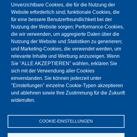
Unverzichtbare Cookies, die für die Nutzung der
Website erforderlich sind; funktionale Cookies, die
für eine bessere Benutzerfreundlichkeit bei der
Nutzung der Website sorgen; Performance-Cookies,
die wir verwenden, um aggregierte Daten über die
Этот материал заблокирован, потому что
Nutzung der Website und Statistiken zu generieren;
файлы cookie Google Maps не были приняты.
und Marketing-Cookies, die verwendet werden, um
relevante Inhalte und Werbung anzuzeigen. Wenn
НЕОБХОДИМО ПРИНЯТЬ ТОЛЬКО
Sie "ALLE AKZEPTIEREN" wählen, erklären Sie
ФАЙЛЫ COOKIE GOOGLE MAPS.
sich mit der Verwendung aller Cookies
einverstanden. Sie können jederzeit unter
Alle Cookies akzeptieren
"Einstellungen" einzelne Cookie-Typen akzeptieren
und ablehnen sowie Ihre Zustimmung für die Zukunft
widerrufen.
Продукция
Новости
О нас
Реализация
Сервис
COOKIE-EINSTELLUNGEN
Референции
Jobs
Контакт
Защита данных
Выходные данные
GTC
Katalog