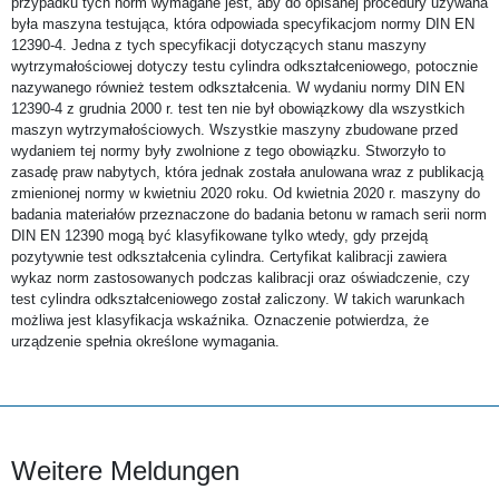
przypadku tych norm wymagane jest, aby do opisanej procedury używana
była maszyna testująca, która odpowiada specyfikacjom normy DIN EN
12390-4. Jedna z tych specyfikacji dotyczących stanu maszyny
wytrzymałościowej dotyczy testu cylindra odkształceniowego, potocznie
nazywanego również testem odkształcenia. W wydaniu normy DIN EN
12390-4 z grudnia 2000 r. test ten nie był obowiązkowy dla wszystkich
maszyn wytrzymałościowych. Wszystkie maszyny zbudowane przed
wydaniem tej normy były zwolnione z tego obowiązku. Stworzyło to
zasadę praw nabytych, która jednak została anulowana wraz z publikacją
zmienionej normy w kwietniu 2020 roku. Od kwietnia 2020 r. maszyny do
badania materiałów przeznaczone do badania betonu w ramach serii norm
DIN EN 12390 mogą być klasyfikowane tylko wtedy, gdy przejdą
pozytywnie test odkształcenia cylindra. Certyfikat kalibracji zawiera
wykaz norm zastosowanych podczas kalibracji oraz oświadczenie, czy
test cylindra odkształceniowego został zaliczony. W takich warunkach
możliwa jest klasyfikacja wskaźnika. Oznaczenie potwierdza, że
urządzenie spełnia określone wymagania.
Weitere Meldungen