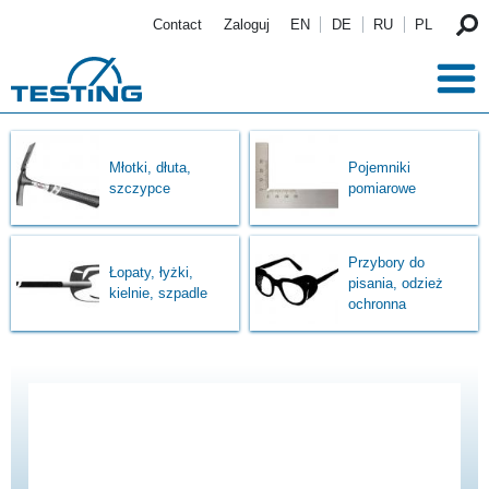
Przejdź do treści
Contact
Zaloguj
EN
DE
RU
PL
Młotki, dłuta,
Pojemniki
szczypce
pomiarowe
Przybory do
Łopaty, łyżki,
pisania, odzież
kielnie, szpadle
ochronna