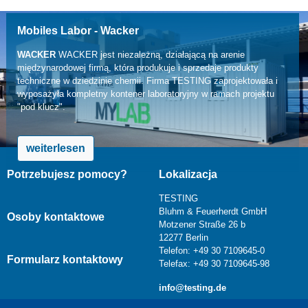
Mobiles Labor - Wacker
WACKER
WACKER jest niezależną, działającą na arenie
międzynarodowej firmą, która produkuje i sprzedaje produkty
techniczne w dziedzinie chemii. Firma TESTING zaprojektowała i
wyposażyła kompletny kontener laboratoryjny w ramach projektu
"pod klucz".
weiterlesen
Potrzebujesz pomocy?
Lokalizacja
TESTING
Bluhm & Feuerherdt GmbH
Osoby kontaktowe
Motzener Straße 26 b
12277 Berlin
Telefon: +49 30 7109645-0
Formularz kontaktowy
Telefax: +49 30 7109645-98
info@testing.de