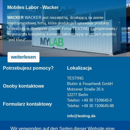
Mobiles Labor - Wacker
WACKER
WACKER jest niezależną, działającą na arenie
międzynarodowej firmą, która produkuje i sprzedaje produkty
techniczne w dziedzinie chemii. Firma TESTING zaprojektowała i
wyposażyła kompletny kontener laboratoryjny w ramach projektu
"pod klucz".
weiterlesen
Potrzebujesz pomocy?
Lokalizacja
TESTING
Bluhm & Feuerherdt GmbH
Osoby kontaktowe
Motzener Straße 26 b
12277 Berlin
Telefon: +49 30 7109645-0
Formularz kontaktowy
Telefax: +49 30 7109645-98
info@testing.de
Wir verwenden auf den Seiten dieser Website eine