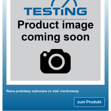
Rama podstawy wykonana ze stali nierdzewnej
zum Produkt