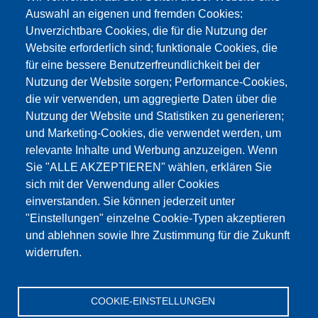
Auswahl an eigenen und fremden Cookies:
Unverzichtbare Cookies, die für die Nutzung der
Website erforderlich sind; funktionale Cookies, die
für eine bessere Benutzerfreundlichkeit bei der
Nutzung der Website sorgen; Performance-Cookies,
die wir verwenden, um aggregierte Daten über die
Dieser Inhalt ist blockiert, da die Google Maps
Nutzung der Website und Statistiken zu generieren;
Cookies nicht akzeptiert wurden.
und Marketing-Cookies, die verwendet werden, um
relevante Inhalte und Werbung anzuzeigen. Wenn
NUR DIE GOOGLE MAPS COOKIES
Sie "ALLE AKZEPTIEREN" wählen, erklären Sie
AKZEPTIEREN.
sich mit der Verwendung aller Cookies
einverstanden. Sie können jederzeit unter
Alle Cookies akzeptieren
"Einstellungen" einzelne Cookie-Typen akzeptieren
und ablehnen sowie Ihre Zustimmung für die Zukunft
widerrufen.
Products
Aktualności
O nas
Sprzedaż
Serwis
COOKIE-EINSTELLUNGEN
References
Jobs
Kontakt
Ochrona danych