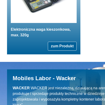
Elektroniczna waga kieszonkowa,
max. 320g
zum Produkt
Mobiles Labor - Wacker
WACKER
WACKER jest niezależną, działającą na aren
produkuje i sprzedaje produkty techniczne w dziedzin
zaprojektowała i wyposażyła kompletny kontener labora
klucz".