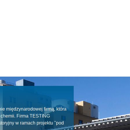
ie międzynarodowej firmą, która
ie chemii. Firma TESTING
toryjny w ramach projektu "pod