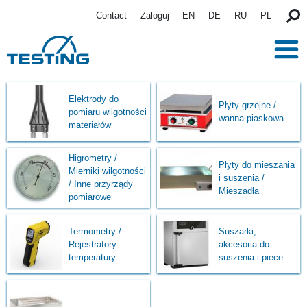
Przejdź do treści
Contact
Zaloguj
EN
DE
RU
PL
Elektrody do
Płyty grzejne /
pomiaru wilgotności
wanna piaskowa
materiałów
Higrometry /
Płyty do mieszania
Mierniki wilgotności
i suszenia /
/ Inne przyrządy
Mieszadła
pomiarowe
Termometry /
Suszarki,
Rejestratory
akcesoria do
temperatury
suszenia i piece