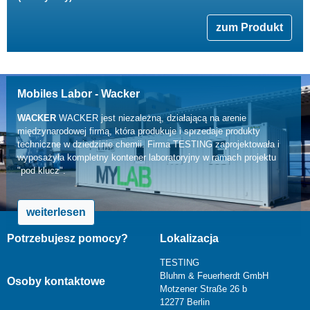
zum Produkt
Mobiles Labor - Wacker
WACKER
WACKER jest niezależną, działającą na arenie
międzynarodowej firmą, która produkuje i sprzedaje produkty
techniczne w dziedzinie chemii. Firma TESTING zaprojektowała i
wyposażyła kompletny kontener laboratoryjny w ramach projektu
"pod klucz".
weiterlesen
Potrzebujesz pomocy?
Lokalizacja
TESTING
Bluhm & Feuerherdt GmbH
Osoby kontaktowe
Motzener Straße 26 b
12277 Berlin