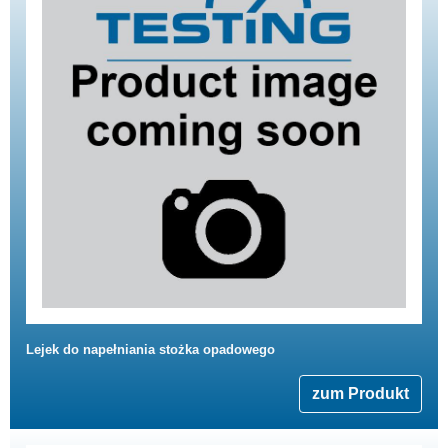
Lejek do napełniania stożka opadowego
zum Produkt