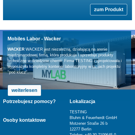
zum Produkt
Mobiles Labor - Wacker
WACKER
WACKER jest niezależną, działającą na arenie
międzynarodowej firmą, która produkuje i sprzedaje produkty
techniczne w dziedzinie chemii. Firma TESTING zaprojektowała i
wyposażyła kompletny kontener laboratoryjny w ramach projektu
"pod klucz".
weiterlesen
Potrzebujesz pomocy?
Lokalizacja
TESTING
Bluhm & Feuerherdt GmbH
Osoby kontaktowe
Motzener Straße 26 b
12277 Berlin
Telefon: +49 30 7109645-0