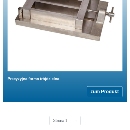
Precyzyjna forma trójdzielna
zum Produkt
Następna strona
Strona 1
››