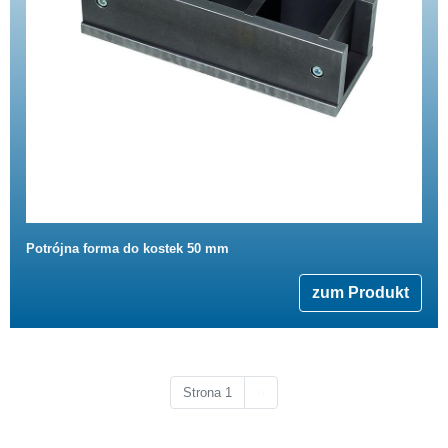
Potrójna forma do kostek 50 mm
zum Produkt
Następna strona
Strona 1
››