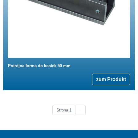
Potrójna forma do kostek 50 mm
zum Produkt
Następna strona
Strona 1
››