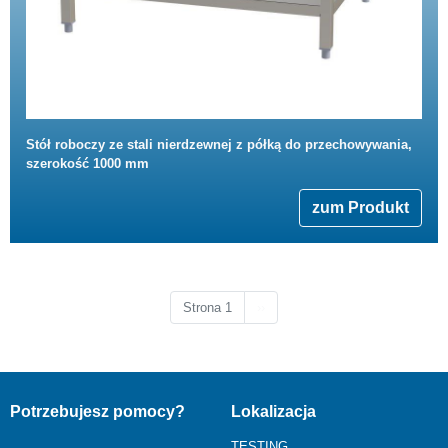
Stół roboczy ze stali nierdzewnej z półką do przechowywania,
szerokość 1000 mm
zum Produkt
Następna strona
Strona 1
››
Potrzebujesz pomocy?
Lokalizacja
TESTING