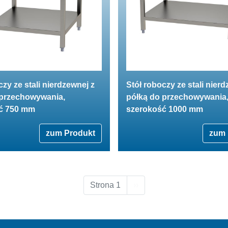
czy ze stali nierdzewnej z
Stół roboczy ze stali nierd
 przechowywania,
półką do przechowywania
ć 750 mm
szerokość 1000 mm
zum Produkt
zum 
Następna strona
Strona 1
››