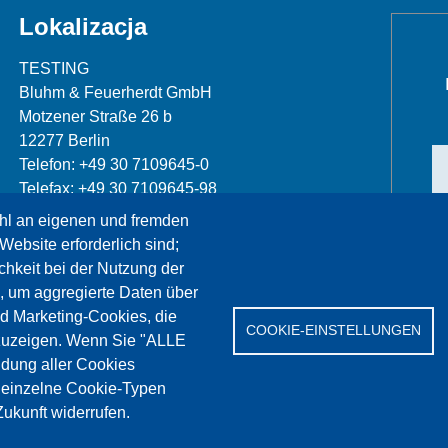
Lokalizacja
TESTING
Bluhm & Feuerherdt GmbH
Motzener Straße 26 b
12277 Berlin
Telefon: +49 30 7109645-0
Telefax: +49 30 7109645-98
hl an eigenen und fremden
info@testing.de
Website erforderlich sind;
chkeit bei der Nutzung der
, um aggregierte Daten über
nd Marketing-Cookies, die
COOKIE-EINSTELLUNGEN
zuzeigen. Wenn Sie "ALLE
dung aller Cookies
erwis
References
Jobs
Kontakt
Ochrona da
" einzelne Cookie-Typen
ukunft widerrufen.