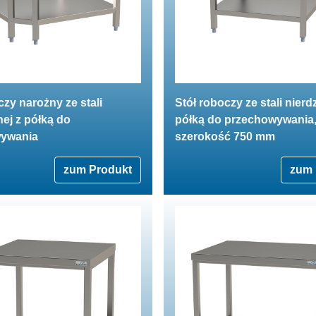
czy narożny ze stali
Stół roboczy ze stali nierd
ej z półką do
półką do przechowywania
ywania
szerokość 750 mm
zum Produkt
zum 