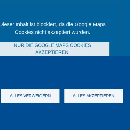
Dieser Inhalt ist blockiert, da die Google Maps
Cookies nicht akzeptiert wurden.
NUR DIE GOOGLE MAPS COOKIES
AKZEPTIEREN.
Alle Cookies akzeptieren
ALLES VERWEIGERN
ALLES AKZEPTIEREN
nych
Dane firmy
OWS
Katalog
YouTube
-
Twitter
-
LinkedIn