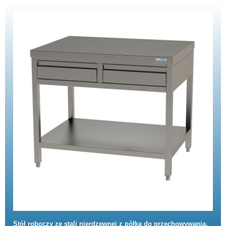
Stół roboczy ze stali nierdzewnej z półką do przechowywania,