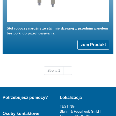
Stół roboczy narożny ze stali nierdzewnej z przednim panelem
bez półki do przechowywania
zum Produkt
Następna strona
Strona 1
››
Potrzebujesz pomocy?
Lokalizacja
TESTING
Bluhm & Feuerherdt GmbH
Osoby kontaktowe