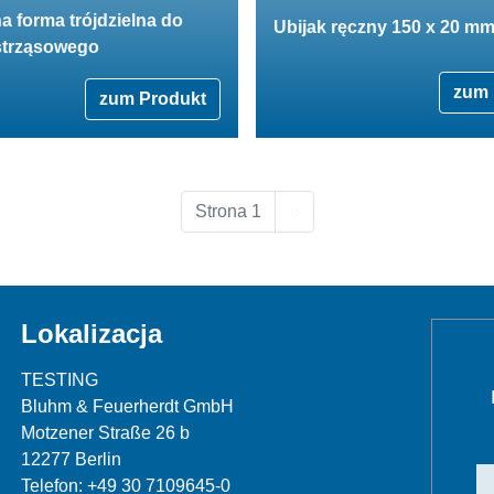
a forma trójdzielna do
Ubijak ręczny 150 x 20 m
wstrząsowego
zum 
zum Produkt
Następna strona
Strona 1
››
Lokalizacja
TESTING
Bluhm & Feuerherdt GmbH
Motzener Straße 26 b
12277 Berlin
Telefon: +49 30 7109645-0