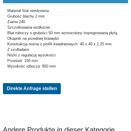
Materiał Stal nierdzewna
Grubość blachy 2 mm
Ziarno 240
Szczotkowana wzdłużnie
Blat roboczy o grubości 50 mm wzmocniony impregnowaną płytą
Okapnik na przedniej krawędzi
Konstrukcja nośna z profili kwadratowych: 40 x 40 x 1,25 mm
Z szufladami
Nóżki z regulacją wysokości
Prześwit: 150 mm
Wysokość robocza: 850 mm
Direkte Anfrage stellen
Andere Produkte in dieser Kategorie