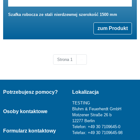
Szafka robocza ze stali nierdzewnej szerokość 1500 mm
zum Produkt
Następna strona
Strona 1
››
Potrzebujesz pomocy?
Lokalizacja
TESTING
Bluhm & Feuerherdt GmbH
Osoby kontaktowe
Motzener Straße 26 b
12277 Berlin
Telefon: +49 30 7109645-0
Formularz kontaktowy
Telefax: +49 30 7109645-98