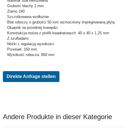
Materiał Stal nierdzewna
Grubość blachy 2 mm
Ziarno 240
Szczotkowana wzdłużnie
Blat roboczy o grubości 50 mm wzmocniony impregnowaną płytą
Okapnik na przedniej krawędzi
Konstrukcja nośna z profili kwadratowych: 40 x 40 x 1,25 mm
Z szufladami
Nóżki z regulacją wysokości
Prześwit: 150 mm
Wysokość robocza: 850 mm
Direkte Anfrage stellen
Andere Produkte in dieser Kategorie