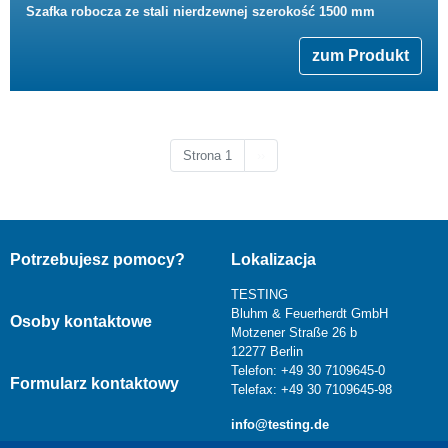
Szafka robocza ze stali nierdzewnej szerokość 1500 mm
zum Produkt
Następna strona
Strona 1
››
Potrzebujesz pomocy?
Lokalizacja
TESTING
Bluhm & Feuerherdt GmbH
Osoby kontaktowe
Motzener Straße 26 b
12277 Berlin
Telefon: +49 30 7109645-0
Formularz kontaktowy
Telefax: +49 30 7109645-98
info@testing.de