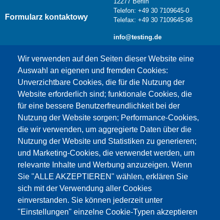
12277 Berlin
Telefon: +49 30 7109645-0
Formularz kontaktowy
Telefax: +49 30 7109645-98
info@testing.de
Wir verwenden auf den Seiten dieser Website eine
Auswahl an eigenen und fremden Cookies:
Unverzichtbare Cookies, die für die Nutzung der
Website erforderlich sind; funktionale Cookies, die
für eine bessere Benutzerfreundlichkeit bei der
Nutzung der Website sorgen; Performance-Cookies,
die wir verwenden, um aggregierte Daten über die
Dieser Inhalt ist blockiert, da die Google Maps
Nutzung der Website und Statistiken zu generieren;
Cookies nicht akzeptiert wurden.
und Marketing-Cookies, die verwendet werden, um
relevante Inhalte und Werbung anzuzeigen. Wenn
NUR DIE GOOGLE MAPS COOKIES
Sie "ALLE AKZEPTIEREN" wählen, erklären Sie
AKZEPTIEREN.
sich mit der Verwendung aller Cookies
einverstanden. Sie können jederzeit unter
Alle Cookies akzeptieren
"Einstellungen" einzelne Cookie-Typen akzeptieren