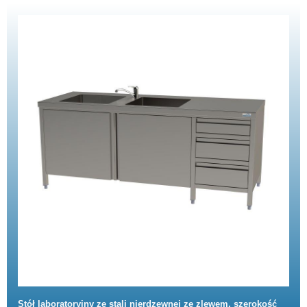
Stół laboratoryjny ze stali nierdzewnej ze zlewem, szerokość