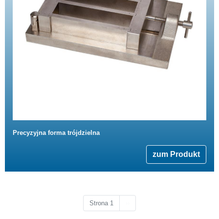
Precyzyjna forma trójdzielna
zum Produkt
Następna strona
Strona 1
››