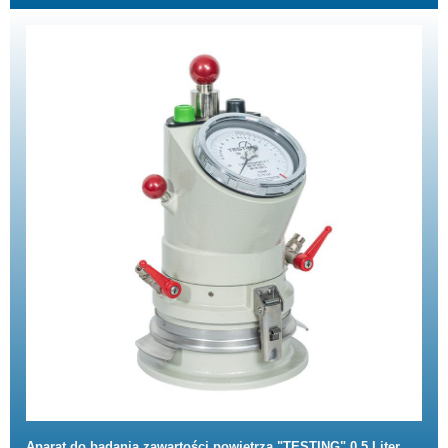
Aparat do badania zawartości powietrza "TESTING" 0,5 Liter