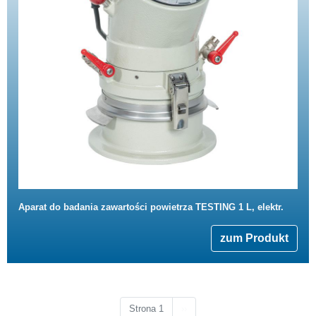
Aparat do badania zawartości powietrza TESTING 1 L, elektr.
zum Produkt
Następna strona
Strona 1
››