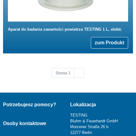
Aparat do badania zawartości powietrza TESTING 1 L, elektr.
zum Produkt
Następna strona
Strona 1
››
Potrzebujesz pomocy?
Lokalizacja
TESTING
Bluhm & Feuerherdt GmbH
Osoby kontaktowe
Motzener Straße 26 b
12277 Berlin