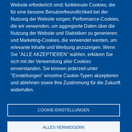
Website erforderlich sind; funktionale Cookies, die
für eine bessere Benutzerfreundlichkeit bei der
Nutzung der Website sorgen; Performance-Cookies,
die wir verwenden, um aggregierte Daten über die
Dieser Inhalt ist blockiert, da die Google Maps
Nutzung der Website und Statistiken zu generieren;
Cookies nicht akzeptiert wurden.
und Marketing-Cookies, die verwendet werden, um
relevante Inhalte und Werbung anzuzeigen. Wenn
NUR DIE GOOGLE MAPS COOKIES
Sie "ALLE AKZEPTIEREN" wählen, erklären Sie
AKZEPTIEREN.
sich mit der Verwendung aller Cookies
einverstanden. Sie können jederzeit unter
Alle Cookies akzeptieren
"Einstellungen" einzelne Cookie-Typen akzeptieren
und ablehnen sowie Ihre Zustimmung für die Zukunft
widerrufen.
Products
Aktualności
O nas
Sprzedaż
Serwis
COOKIE-EINSTELLUNGEN
References
Jobs
Kontakt
Ochrona danych
Dane firmy
OWS
Katalog
ALLES VERWEIGERN