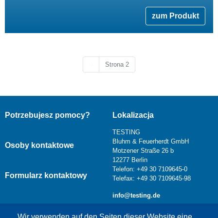
zum Produkt
Poprzednia strona
‹‹
Strona 2
Potrzebujesz pomocy?
Lokalizacja
TESTING
Bluhm & Feuerherdt GmbH
Osoby kontaktowe
Motzener Straße 26 b
12277 Berlin
Telefon: +49 30 7109645-0
Formularz kontaktowy
Telefax: +49 30 7109645-98
info@testing.de
Wir verwenden auf den Seiten dieser Website eine