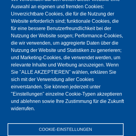
Auswahl an eigenen und fremden Cookies:
Unverzichtbare Cookies, die für die Nutzung der
Website erforderlich sind; funktionale Cookies, die
für eine bessere Benutzerfreundlichkeit bei der
Nutzung der Website sorgen; Performance-Cookies,
die wir verwenden, um aggregierte Daten über die
Dieser Inhalt ist blockiert, da die Google Maps
Nutzung der Website und Statistiken zu generieren;
Cookies nicht akzeptiert wurden.
und Marketing-Cookies, die verwendet werden, um
relevante Inhalte und Werbung anzuzeigen. Wenn
NUR DIE GOOGLE MAPS COOKIES
Sie "ALLE AKZEPTIEREN" wählen, erklären Sie
AKZEPTIEREN.
sich mit der Verwendung aller Cookies
einverstanden. Sie können jederzeit unter
Alle Cookies akzeptieren
"Einstellungen" einzelne Cookie-Typen akzeptieren
und ablehnen sowie Ihre Zustimmung für die Zukunft
widerrufen.
Products
Aktualności
O nas
Sprzedaż
Serwis
COOKIE-EINSTELLUNGEN
References
Jobs
Kontakt
Ochrona danych