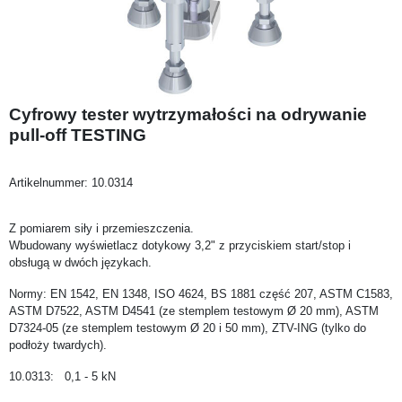
Cyfrowy tester wytrzymałości na odrywanie
pull-off TESTING
Artikelnummer:
10.0314
Z pomiarem siły i przemieszczenia.
Wbudowany wyświetlacz dotykowy 3,2" z przyciskiem start/stop i
obsługą w dwóch językach.
Normy: EN 1542, EN 1348, ISO 4624, BS 1881 część 207, ASTM C1583,
ASTM D7522, ASTM D4541 (ze stemplem testowym Ø 20 mm), ASTM
D7324-05 (ze stemplem testowym Ø 20 i 50 mm), ZTV-ING (tylko do
podłoży twardych).
10.0313: 0,1 - 5 kN