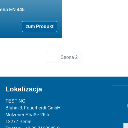
rsha EN 445
zum Produkt
Poprzednia strona
‹‹
Strona 2
Lokalizacja
TESTING
Bluhm & Feuerherdt GmbH
Motzener Straße 26 b
12277 Berlin