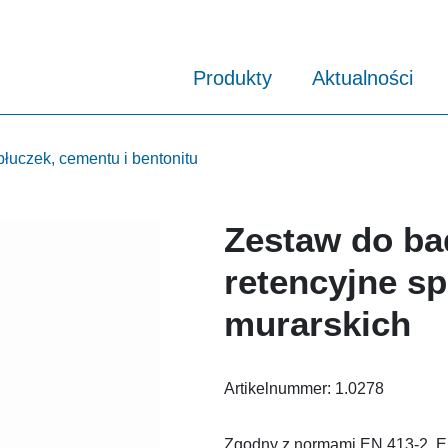
Produkty
Aktualności
łuczek, cementu i bentonitu
Zestaw do ba
retencyjne sp
murarskich
Artikelnummer:
1.0278
Zgodny z normami EN 413-2, E