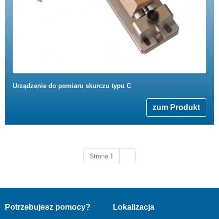
Urządzenie do pomiaru skurczu typu C
zum Produkt
Następna strona
Strona 1
››
Potrzebujesz pomocy?
Lokalizacja