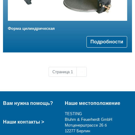
Форма цилиндрическая
Подробности
Следующая страница
Страница 1
››
Вам нужна помощь?
Наше местоположение
TESTING
Bluhm & Feuerherdt GmbH
Наши контакты >
Мотценерштрассе 26 б
12277 Берлин