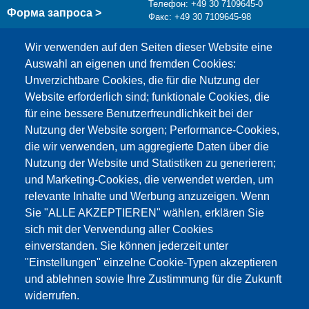
Телефон: +49 30 7109645-0
Форма запроса >
Факс: +49 30 7109645-98
info@testing.de
Wir verwenden auf den Seiten dieser Website eine
Auswahl an eigenen und fremden Cookies:
Unverzichtbare Cookies, die für die Nutzung der
Website erforderlich sind; funktionale Cookies, die
für eine bessere Benutzerfreundlichkeit bei der
Nutzung der Website sorgen; Performance-Cookies,
die wir verwenden, um aggregierte Daten über die
Этот материал заблокирован, потому что
Nutzung der Website und Statistiken zu generieren;
файлы cookie Google Maps не были приняты.
und Marketing-Cookies, die verwendet werden, um
relevante Inhalte und Werbung anzuzeigen. Wenn
НЕОБХОДИМО ПРИНЯТЬ ТОЛЬКО
Sie "ALLE AKZEPTIEREN" wählen, erklären Sie
ФАЙЛЫ COOKIE GOOGLE MAPS.
sich mit der Verwendung aller Cookies
einverstanden. Sie können jederzeit unter
Alle Cookies akzeptieren
"Einstellungen" einzelne Cookie-Typen akzeptieren
und ablehnen sowie Ihre Zustimmung für die Zukunft
widerrufen.