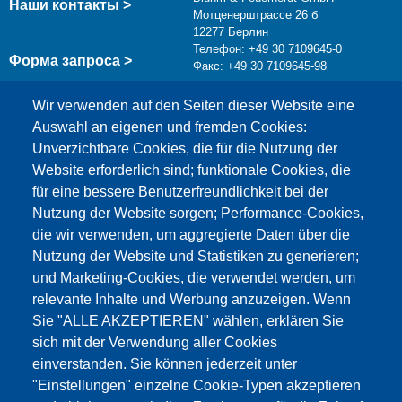
Наши контакты >
Мотценерштрассе 26 б
12277 Берлин
Телефон: +49 30 7109645-0
Форма запроса >
Факс: +49 30 7109645-98
info@testing.de
Wir verwenden auf den Seiten dieser Website eine
Auswahl an eigenen und fremden Cookies:
Unverzichtbare Cookies, die für die Nutzung der
Website erforderlich sind; funktionale Cookies, die
für eine bessere Benutzerfreundlichkeit bei der
Nutzung der Website sorgen; Performance-Cookies,
die wir verwenden, um aggregierte Daten über die
Этот материал заблокирован, потому что
Nutzung der Website und Statistiken zu generieren;
файлы cookie Google Maps не были приняты.
und Marketing-Cookies, die verwendet werden, um
relevante Inhalte und Werbung anzuzeigen. Wenn
НЕОБХОДИМО ПРИНЯТЬ ТОЛЬКО
Sie "ALLE AKZEPTIEREN" wählen, erklären Sie
ФАЙЛЫ COOKIE GOOGLE MAPS.
sich mit der Verwendung aller Cookies
einverstanden. Sie können jederzeit unter
Alle Cookies akzeptieren
"Einstellungen" einzelne Cookie-Typen akzeptieren