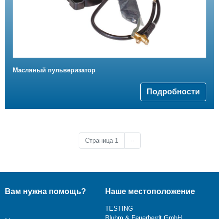
Масляный пульверизатор
Подробности
Следующая страница
Страница 1
››
Вам нужна помощь?
Наше местоположение
TESTING
Bluhm & Feuerherdt GmbH