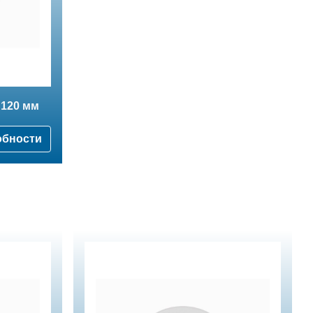
 120 мм
обности