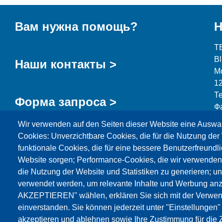
Вам нужна помощь?
Н
T
B
Наши контакты >
М
1
Т
Форма запроса >
Ф
Wir verwenden auf den Seiten dieser Website eine Auswa
i
Cookies: Unverzichtbare Cookies, die für die Nutzung der 
funktionale Cookies, die für eine bessere Benutzerfreundli
Website sorgen; Performance-Cookies, die wir verwenden
die Nutzung der Website und Statistiken zu generieren; u
Продукция
Новости
О нас
Реализация
verwendet werden, um relevante Inhalte und Werbung an
AKZEPTIEREN" wählen, erklären Sie sich mit der Verwen
Katalog
einverstanden. Sie können jederzeit unter "Einstellungen
akzeptieren und ablehnen sowie Ihre Zustimmung für die Z