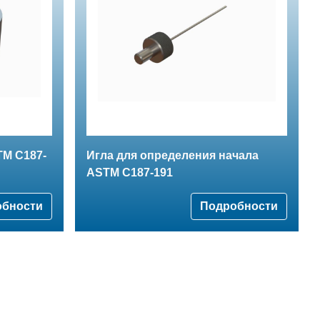
TM C187-
Игла для определения начала
ASTM C187-191
обности
Подробности