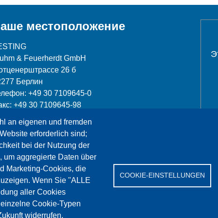
аше местоположение
ESTING
Э
luhm & Feuerherdt GmbH
отценерштрассе 26 б
2277 Берлин
елефон: +49 30 7109645-0
акс: +49 30 7109645-98
hl an eigenen und fremden
nfo@testing.de
Website erforderlich sind;
chkeit bei der Nutzung der
, um aggregierte Daten über
nd Marketing-Cookies, die
COOKIE-EINSTELLUNGEN
Сервис
Референции
Jobs
Контакт
Защит
zuzeigen. Wenn Sie "ALLE
dung aller Cookies
" einzelne Cookie-Typen
ukunft widerrufen.