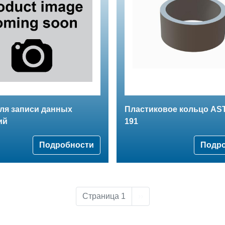
ля записи данных
Пластиковое кольцо AS
ий
191
Подробности
Подр
Следующая страница
Страница 1
››