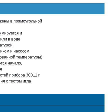
жены в прямоугольной
ммируется и
 или в воде
атурой
ником и насосом
ованной температуры)
тся начало,
я
тей прибора 300±1 г
ия с тестом игла