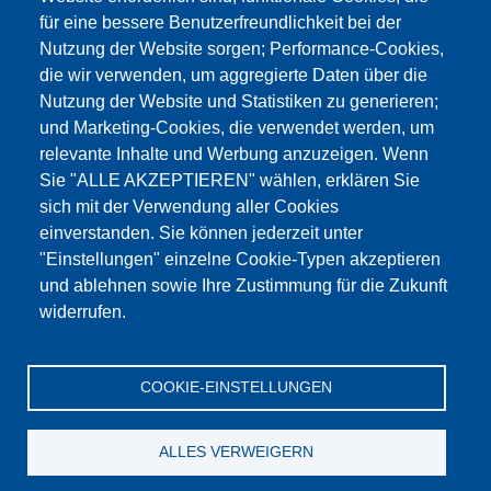
für eine bessere Benutzerfreundlichkeit bei der
Nutzung der Website sorgen; Performance-Cookies,
die wir verwenden, um aggregierte Daten über die
Dieser Inhalt ist blockiert, da die Google Maps
Nutzung der Website und Statistiken zu generieren;
Cookies nicht akzeptiert wurden.
und Marketing-Cookies, die verwendet werden, um
relevante Inhalte und Werbung anzuzeigen. Wenn
NUR DIE GOOGLE MAPS COOKIES
Sie "ALLE AKZEPTIEREN" wählen, erklären Sie
AKZEPTIEREN.
sich mit der Verwendung aller Cookies
einverstanden. Sie können jederzeit unter
Alle Cookies akzeptieren
"Einstellungen" einzelne Cookie-Typen akzeptieren
und ablehnen sowie Ihre Zustimmung für die Zukunft
widerrufen.
Products
Aktualności
O nas
Sprzedaż
Serwis
COOKIE-EINSTELLUNGEN
References
Jobs
Kontakt
Ochrona danych
Dane firmy
OWS
Katalog
ALLES VERWEIGERN