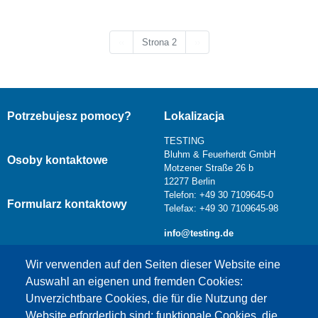
Poprzednia strona
Następna strona
‹‹
Strona 2
››
Potrzebujesz pomocy?
Lokalizacja
TESTING
Bluhm & Feuerherdt GmbH
Osoby kontaktowe
Motzener Straße 26 b
12277 Berlin
Telefon: +49 30 7109645-0
Formularz kontaktowy
Telefax: +49 30 7109645-98
info@testing.de
Wir verwenden auf den Seiten dieser Website eine
Auswahl an eigenen und fremden Cookies:
Unverzichtbare Cookies, die für die Nutzung der
Website erforderlich sind; funktionale Cookies, die