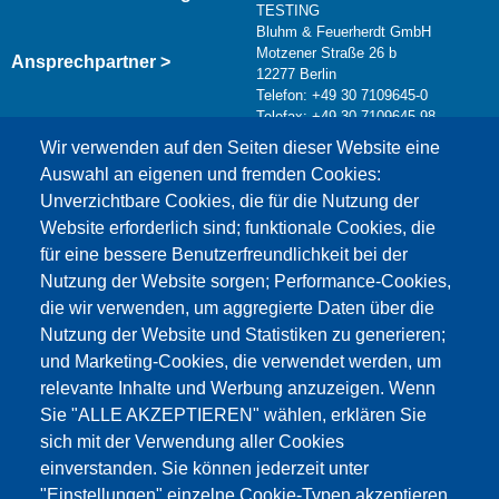
TESTING
Bluhm & Feuerherdt GmbH
Motzener Straße 26 b
Ansprechpartner >
12277 Berlin
Telefon: +49 30 7109645-0
Telefax: +49 30 7109645-98
Kontaktformular >
Wir verwenden auf den Seiten dieser Website eine
info@testing.de
Auswahl an eigenen und fremden Cookies:
Unverzichtbare Cookies, die für die Nutzung der
Website erforderlich sind; funktionale Cookies, die
für eine bessere Benutzerfreundlichkeit bei der
Nutzung der Website sorgen; Performance-Cookies,
die wir verwenden, um aggregierte Daten über die
Dieser Inhalt ist blockiert, da die Google Maps
Nutzung der Website und Statistiken zu generieren;
Cookies nicht akzeptiert wurden.
und Marketing-Cookies, die verwendet werden, um
relevante Inhalte und Werbung anzuzeigen. Wenn
NUR DIE GOOGLE MAPS COOKIES
Sie "ALLE AKZEPTIEREN" wählen, erklären Sie
AKZEPTIEREN.
sich mit der Verwendung aller Cookies
einverstanden. Sie können jederzeit unter
Alle Cookies akzeptieren
"Einstellungen" einzelne Cookie-Typen akzeptieren