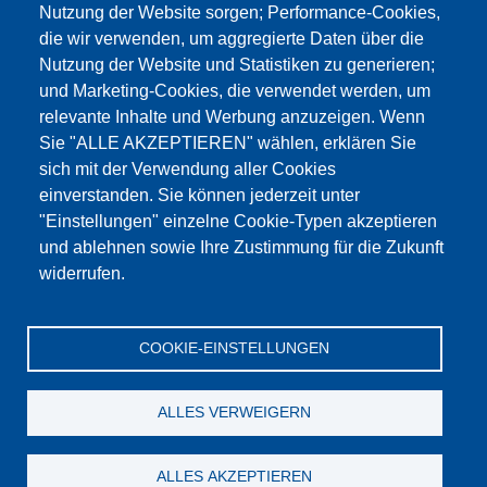
Nutzung der Website sorgen; Performance-Cookies,
die wir verwenden, um aggregierte Daten über die
Dieser Inhalt ist blockiert, da die Google Maps
Nutzung der Website und Statistiken zu generieren;
Cookies nicht akzeptiert wurden.
und Marketing-Cookies, die verwendet werden, um
relevante Inhalte und Werbung anzuzeigen. Wenn
NUR DIE GOOGLE MAPS COOKIES
Sie "ALLE AKZEPTIEREN" wählen, erklären Sie
AKZEPTIEREN.
sich mit der Verwendung aller Cookies
einverstanden. Sie können jederzeit unter
Alle Cookies akzeptieren
"Einstellungen" einzelne Cookie-Typen akzeptieren
und ablehnen sowie Ihre Zustimmung für die Zukunft
widerrufen.
Produkte
Aktuelles
Über uns
Vertrieb
Service
COOKIE-EINSTELLUNGEN
Referenzen
Jobs
Kontakt
Datenschutz
Impressum
AGB
Katalog
ALLES VERWEIGERN
© Testing Bluhm & Feuerherdt GmbH
07.08.2026
ALLES AKZEPTIEREN