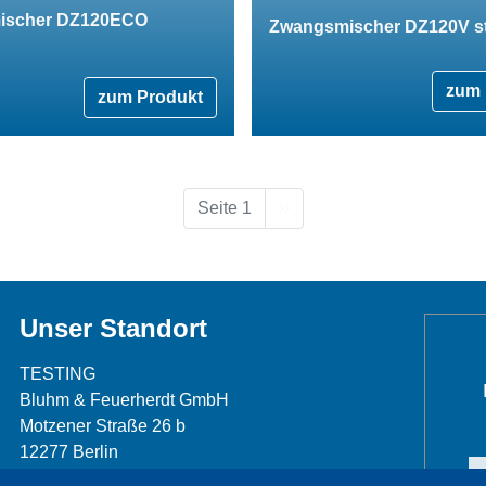
ischer DZ120ECO
Zwangsmischer DZ120V st
zum 
zum Produkt
Nächste Seite
Seite 1
››
Unser Standort
TESTING
Bluhm & Feuerherdt GmbH
Motzener Straße 26 b
12277 Berlin
Telefon: +49 30 7109645-0