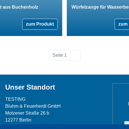
st aus Buchenholz
Würfelzange für Wasserb
zum Produkt
zum 
Nächste Seite
Seite 1
››
Unser Standort
TESTING
Bluhm & Feuerherdt GmbH
Motzener Straße 26 b
12277 Berlin
Telefon: +49 30 7109645-0