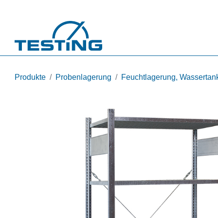
Direkt zum Inhalt
Produkte
Probenlagerung
Feuchtlagerung, Wassertank