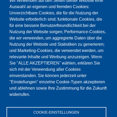
Wir verwenden auf den Seiten dieser Website eine
info@testing.de
Auswahl an eigenen und fremden Cookies:
Unverzichtbare Cookies, die für die Nutzung der
Website erforderlich sind; funktionale Cookies, die
für eine bessere Benutzerfreundlichkeit bei der
Nutzung der Website sorgen; Performance-Cookies,
die wir verwenden, um aggregierte Daten über die
Dieser Inhalt ist blockiert, da die Google Maps
Nutzung der Website und Statistiken zu generieren;
Cookies nicht akzeptiert wurden.
und Marketing-Cookies, die verwendet werden, um
relevante Inhalte und Werbung anzuzeigen. Wenn
NUR DIE GOOGLE MAPS COOKIES
Sie "ALLE AKZEPTIEREN" wählen, erklären Sie
AKZEPTIEREN.
sich mit der Verwendung aller Cookies
einverstanden. Sie können jederzeit unter
Alle Cookies akzeptieren
"Einstellungen" einzelne Cookie-Typen akzeptieren
und ablehnen sowie Ihre Zustimmung für die Zukunft
widerrufen.
Produkte
Aktuelles
Über uns
Vertrieb
Service
COOKIE-EINSTELLUNGEN
Referenzen
Jobs
Kontakt
Datenschutz