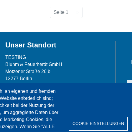
Nächste Seite
Seite 1
››
Unser Standort
TESTING
Bluhm & Feuerherdt GmbH
Motzener Straße 26 b
12277 Berlin
Telefon: +49 30 7109645-0
hl an eigenen und fremden
Telefax: +49 30 7109645-98
Website erforderlich sind;
info@testing.de
chkeit bei der Nutzung der
, um aggregierte Daten über
nd Marketing-Cookies, die
COOKIE-EINSTELLUNGEN
zuzeigen. Wenn Sie "ALLE