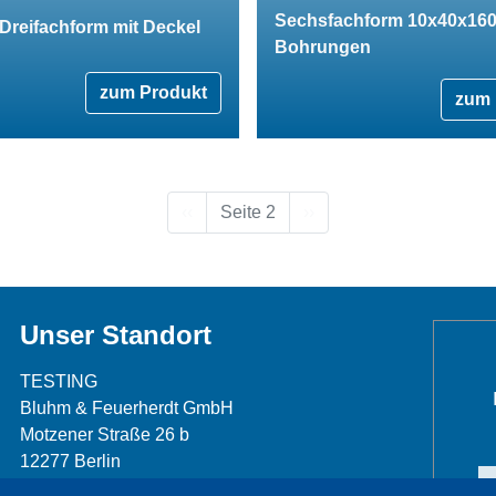
Sechsfachform 10x40x160
Dreifachform mit Deckel
Bohrungen
zum Produkt
zum 
Vorherige Seite
Nächste Seite
‹‹
Seite 2
››
Unser Standort
TESTING
Bluhm & Feuerherdt GmbH
Motzener Straße 26 b
12277 Berlin
Telefon: +49 30 7109645-0